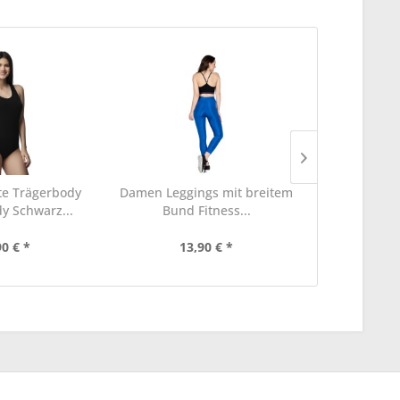
ite Trägerbody
Damen Leggings mit breitem
Damen Fi
 Schwarz...
Bund Fitness...
Body, o
90 € *
13,90 € *
18