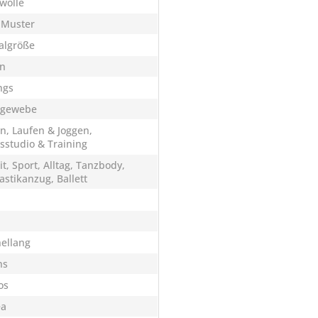
wolle
 Muster
algröße
n
ngs
hgewebe
n, Laufen & Joggen,
ssstudio & Training
it, Sport, Alltag, Tanzbody,
stikanzug, Ballett
ellang
ns
os
ea