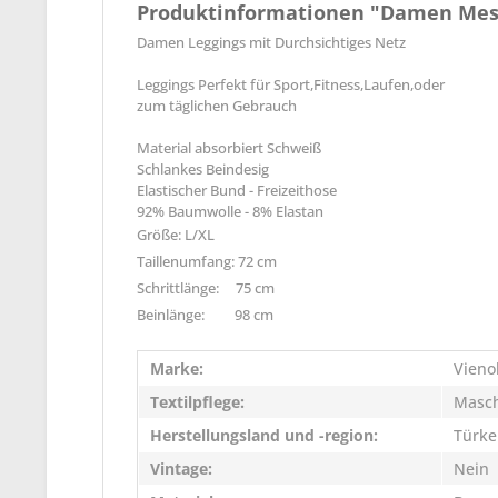
Produktinformationen "Damen Mesh-
Damen Leggings mit Durchsichtiges Netz
Leggings Perfekt für Sport,Fitness,Laufen,oder
zum täglichen Gebrauch
Material absorbiert Schweiß
Schlankes Beindesig
Elastischer Bund - Freizeithose
92% Baumwolle - 8% Elastan
Größe: L/XL
Taillenumfang: 72 cm
Schrittlänge: 75 cm
Beinlänge: 98 cm
Marke:
Vieno
Textilpflege:
Masc
Herstellungsland und -region:
Türke
Vintage:
Nein