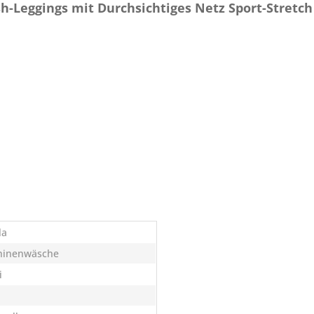
Leggings mit Durchsichtiges Netz Sport-Stretch
la
hinenwäsche
i