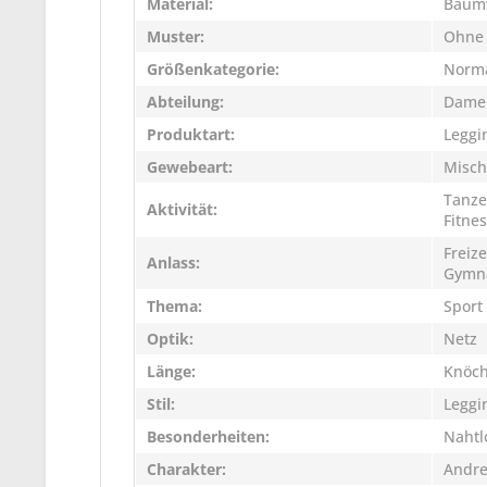
Material:
Baum
Muster:
Ohne
Größenkategorie:
Norm
Abteilung:
Dame
Produktart:
Leggi
Gewebeart:
Misc
Tanze
Aktivität:
Fitne
Freize
Anlass:
Gymna
Thema:
Sport
Optik:
Netz
Länge:
Knöch
Stil:
Leggi
Besonderheiten:
Nahtl
Charakter:
Andr